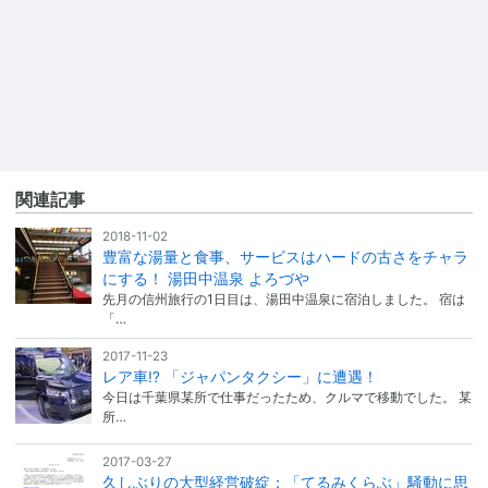
関連記事
2018-11-02
豊富な湯量と食事、サービスはハードの古さをチャラ
にする！ 湯田中温泉 よろづや
先月の信州旅行の1日目は、湯田中温泉に宿泊しました。 宿は
「…
2017-11-23
レア車!? 「ジャパンタクシー」に遭遇！
今日は千葉県某所で仕事だったため、クルマで移動でした。 某
所…
2017-03-27
久しぶりの大型経営破綻：「てるみくらぶ」騒動に思